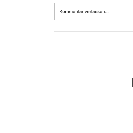
Kommentar verfassen...
Beziehungsabbruch mit
einem Elternteil oder
beiden Eltern