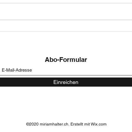
Klassentreffen - eine
Kind
Herausforderung für mich
Hau
als Careleaverin
Abo-Formular
Einreichen
©2020 miriamhalter.ch. Erstellt mit Wix.com